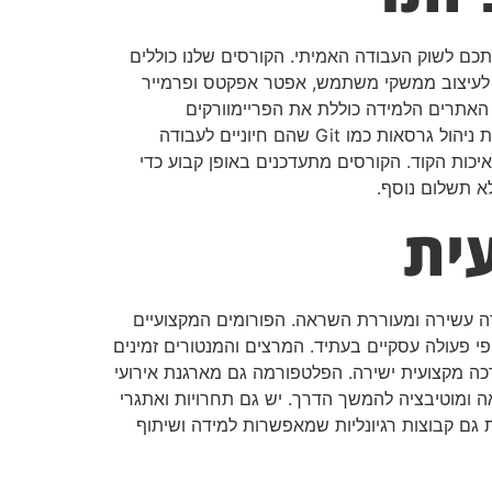
כם לשוק העבודה האמיתי. הקורסים שלנו כוללים
ידה של הכלים והטכנולוגיות הכי עדכניים ונחשקים בשוק, כולל תוכנות העיצוב המתקדמות ביותר כמו Figma ו-Sketch לעיצוב ממשקי משתמש, אפטר אפקטס ופרמייר
ח האתרים הלמידה כוללת את הפריימוורקים
והספריות הכי פופולריים כמו React, Angular ו-Vue.js לפיתוח אפליקציות מתקדמות, Node.js לפיתוח צד שרת, ומערכות ניהול גרסאות כמו Git שהם חיוניים לעבודה
Webpack, Gul ו-Sass שמשפרים את יעילות העבודה ואיכות הקוד. הקורסים מתעדכנים באופן קבוע כדי
לא תשלום נוסף.
ית
דה עשירה ומעוררת השראה. הפורומים המקצועיים
פי פעולה עסקיים בעתיד. המרצים והמנטורים זמינים
רכה מקצועית ישירה. הפלטפורמה גם מארגנת אירועי
 ומוטיבציה להמשך הדרך. יש גם תחרויות ואתגרי
 גם קבוצות רגיונליות שמאפשרות למידה ושיתוף