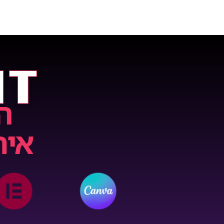
IT
ה
אית