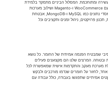
מתקדמת וחוויית משתמש עשירה ומתוחכמת. המסלול הביניים מתמקד בלמידת
מערכות ניהול תוכן פופולריות כמו וורדפרס, דרופל ו-Joomla, כולל פיתוח תמות מותאמות אישית, הקמת חנויות מקוונות עם WooCommerce ו-Magento ושילוב מערכות
תשלום ו-CRM מתקדמות. המסלול המתקדם כולל נושאים מורכבים כמו פיתוח צד שרת עם PHP ו-Python, עבודה עם מסדי נתונים כמו MySQL ו-MongoDB, אבטחת
נון פרויקטים, ניהול זמנים ותקציבים וכל
יבי שמבטיח הפנמה אמיתית של החומר. כל נושא
ובטוחה. המרצים שלנו הם מקצוענים פעילים
כוללת מערכת מעקב והתקדמות אישית שמאפשרת לכל
אחד, לחזור על חומרים שנדמו מורכבים ולבקש
טים אמיתיים שתפגשו בעבודה, כולל עבודה עם