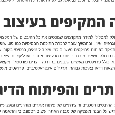
וכנות ובכלים הטכניים, אלא גם לפתח את העין האסתטית שלכם, 
 המקיפים בעיצוב 
לק למסלולי למידה מתקדמים שמכסים את כל ההיבטים של המקצוע
וגרפיה ואיזון, ובהמשך עובר להכרת התוכנות הבסיסיות כמו פוטושופ,
מקד בפיתוח פרויקטים מעשיים כמו עיצוב לוגואים, כרטיסי ביקור, ע
קדם כולל נושאים מורכבים יותר כמו עיצוב אתרים ואפליקציות, עיצ
סלול כולל פרויקטים מעשיים שנבנים בהדרגה ויוצרים פורטפוליו מק
ות וידאו באיכות גבוהה, תרגילים אינטראקטיביים, פרויקטים מעשי
תרים והפיתוח הדיג
היבטים הטכניים והיצירתיים של פיתוח אתרים מודרניים ומקצועי
ת של האינטרנט כמו HTML5 ו-CSS3, תוך דגש על הבנה מעמיקה של מבנה האתר, עיצוב רספו