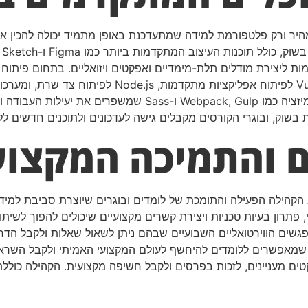
יר ורק פלטפורמת למידה שמתעדכנת באופן מתמיד יכולה להכין את
למ
קדמות ליצירת מודלים תלת-מימדיים ואפקטים ויזואליים. בתחום פיתו
מקצועית. יש גם דגש מיוחד על כלי אוטומציה ואופטימיזציה כמו p
ות בשוק, ובוגרי הקורסים מקבלים גישה לעדכונים ולתוכנים חדשים ל
ם והתמיכה המקצוע
 הקהילה הפעילה והתומכת של לומדים ובוגרים שיוצרת סביבת למי
תרון בעיות טכניות ויצירת קשרים מקצועיים שיכולים להפוך לשיתו
מפגשים הווירטואליים השבועיים שבהם ניתן לשאול שאלות ולקבל הד
 שמאפשרים ללומדים להיחשף לעולם המקצועי האמיתי ולקבל השראה
ם מעניינים, לזכות בפרסים ולקבל חשיפה מקצועית. הקהילה כוללת