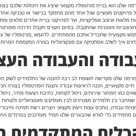
שלנו הוא בניית פורטפוליו מקצועי שיציג את היכולות שלכם בצורה
ל פרויקטים מעשיים שכל אחד מהם מתמקד בכישור או טכניקה אחרת, 
הות מלאות ועיצוב אפליקציות, ועד לפרויקטי בניית אתרים מלאים ומ
עיצוביות והטכניות שהתקבלו. בסיום הקורס תקבלו הדרכה מפורטת ל
משתמש מקצועית שתבדיל אתכם מהמתחרים. לדוגמא ,פורטפוליו של עי
גים איך לשלב אסתטיקה עם פונקציונליות בצורה המקסמת המרות.
בודה והעבודה העצ
פורמה שלנו מקדישה תשומת לב רבה להכנה של התלמידים לשוק העבו
חיים מקצועיים, הכנה לראיונות עבודה והצגת הפורטפוליו בצורה הכ
שאים כמו תמחור שירותים, ניהול לקוחות, כתיבת הצעות מחיר, ניהול
שמחבר בין תלמידים מצטיינים לבין מעסיקים פוטנציאליים ולקוחו
ות עבודה, נותנים עצות וייעוץ מקצועי ויוצרים רשת תמיכה וחיבורי
ם מתמידים כדי לוודא שהבוגרים שלנו תמיד מעודכנים בטרנדים החד
הכלים המתקדמים ב