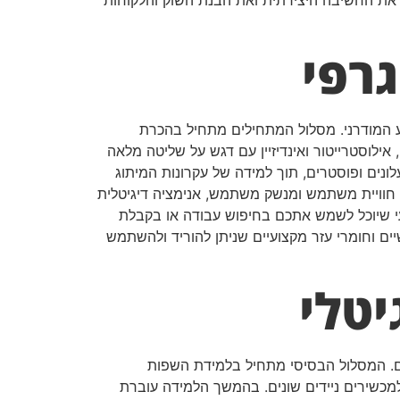
את החשיבה היצירתית ואת הבנת השוק והלקוחות
גרפי
 המודרני. מסלול המתחילים מתחיל בהכרת
 אילוסטרייטור ואינדיזיין עם דגש על שליטה מלאה
לונים ופוסטרים, תוך למידה של עקרונות המיתוג
וב חוויית משתמש ומנשק משתמש, אנימציה דיגיטלית
צועי שיוכל לשמש אתכם בחיפוש עבודה או בקבלת
ים וחומרי עזר מקצועיים שניתן להוריד ולהשתמש
יטלי
ים. המסלול הבסיסי מתחיל בלמידת השפות
נסיבי והתאמה למכשירים ניידים שונים. בהמשך הלמידה עוברת