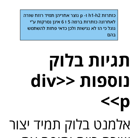
כותרות h1-h2 ו- p נוצר אחריהן תמיד רווח שורה
לאחרונה כותרות ברמה 5 ו 6 אינן נסרקות ע"י
גוגל כי הו לא נגישות ולכן כדאי פחות להשתמש
בהם
תגיות בלוק
נוספות <div>
<p>
אלמנט בלוק תמיד יצור