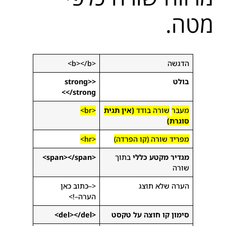
מטה.
הדגשה
<b></b>
בולט
<strong>
</strong>
מעבר
שורה בודד
(אין תגית
<br>
סוגרת)
מפריד שורה (קו הפרדה)
<hr>
מגדיר מקטע כללי
בתוך
<span></span>
שורה
הערה שלא תוצג
<–כתוב כאן
הערה–!>
סימון קו חוצה על טקסט
<del></del>