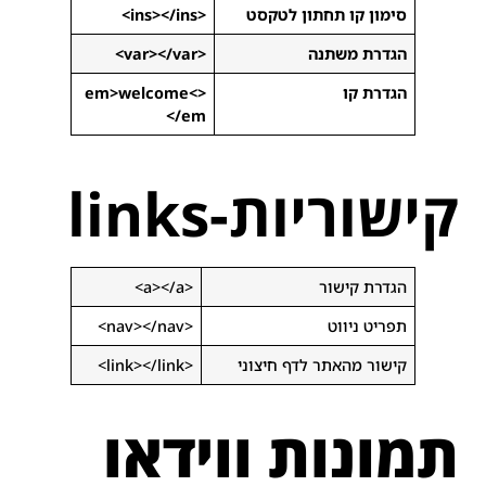
סימון קו תחתון לטקסט
<ins></ins>
הגדרת משתנה
<var></var>
הגדרת קו
<em>welcome<
/em>
קישוריות-links
הגדרת קישור
<a></a>
תפריט ניווט
<nav></nav>
קישור מהאתר לדף חיצוני
<link></link>
תמונות ווידאו