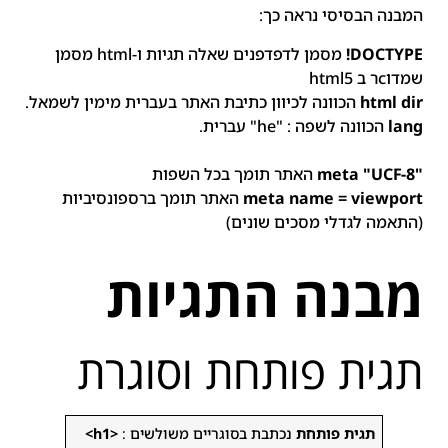
המבנה הבסיסי נראה כך:
DOCTYPE!
מסמן לדפדפנים שאלה תגיות ו-html מסמן
שמדוcר ב html5
html dir
הכוונה לכיוון כתיבת האתר בעברית מימין לשמאל.
lang
הכוונה לשפה : "he" עברית.
"meta "UCF-8
האתר תומך בכל השפות
meta name = viewport
האתר תומך ברספונסיביות
(התאמה לגדלי מסכים שונים)
מבנה התגיות
תגית פותחת וסוגרת
תגית פותחת
נכתבת בסוגריים משולשים :
<h1>