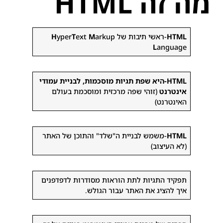
מה זה HTML
HTML
-ראשי תיבות של
arkup
M
ext
T
yper
H
L
anguage
HTML-היא שפת תגיות מוסכמות, לבניית עמודי
אינטרנט
(זוהי שפה מרכזית ומוסכמת בעולם
האינטרנט)
HTML
-משמש לבניית ה"שלד" והתוכן של האתר
(לא העיצוב)
תפקיד התגיות לתת הוראות מסודרות לדפדפנים
איך להציג את האתר עבור הגולש.