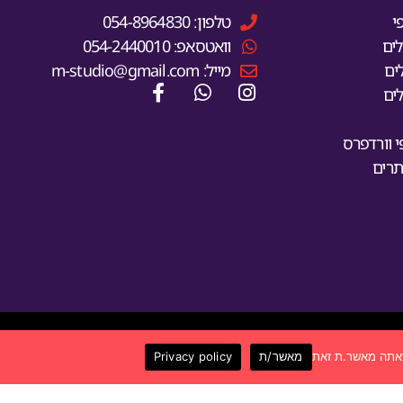
י
טלפון: 054-8964830
ים
וואטסאפ: 054-2440010
ים
מייל: m-studio@gmail.com
ים
 וורדפרס
תרים
ר
מאשר/ת
Privacy policy