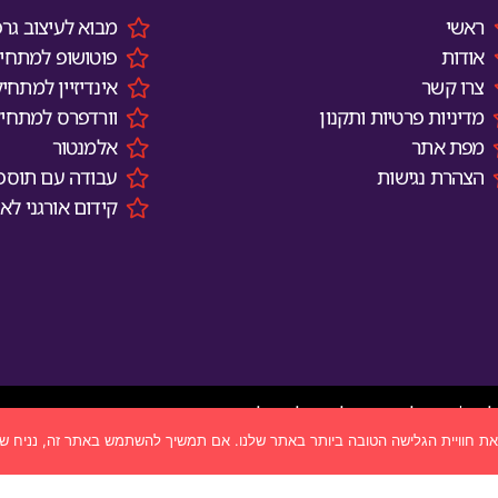
ראשי
מבוא לעיצוב גרפ
אודות
פוטושופ למתחיל
צרו קשר
אינדיזיין למתחיל
מדיניות פרטיות ותקנון
וורדפרס למתחיל
מפת אתר
אלמנטור
הצהרת נגישות
עבודה עם תוספי
קידום אורגני לא
ל.ח | אין להעתיק לשכפל או להפיץ את התכנים והתמונות באת
© 2026 כל הזכויות שמורות הסטודיו של מל | 054-8964830