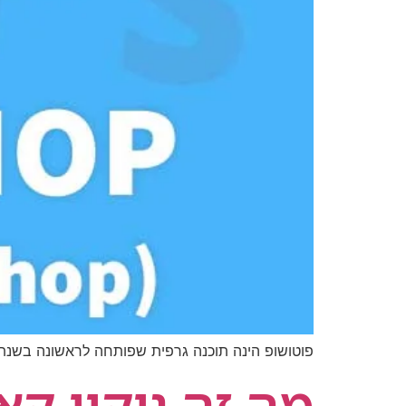
פוטושופ הינה תוכנה גרפית שפותחה לראשונה בשנת 1987 על ידי חברת אדובי
מה זה ניקוי קא