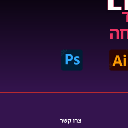
L
חה
צרו קשר